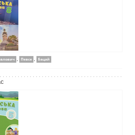
авлович
,
Певсе
,
Бацай
ас