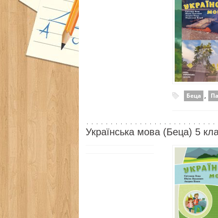
Беца
,
П
Українська мова (Беца) 5 кл