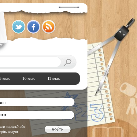
9 клас
10 клас
11 клас
ули пароль?
або
оріть акаунт!