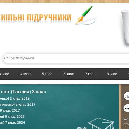
3 клас
4 клас
5 клас
6 клас
7 клас
8 клас
віт (Тагліна) 3 клас
нко) 2 клас 2019
Бурнейко) 9 клас 2017
 9 клас 2017
ов) 6 клас 2023
заб
он) 7 клас 2024
ств