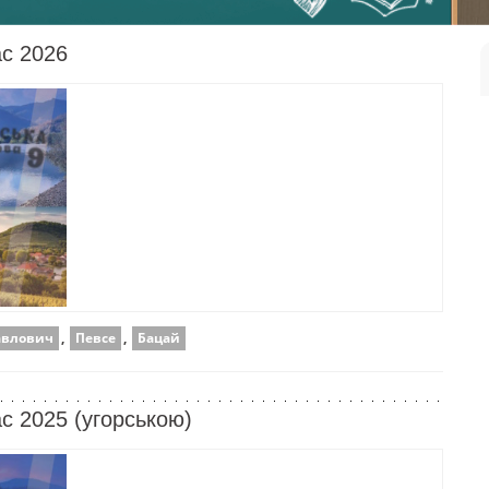
ас 2026
авлович
,
Певсе
,
Бацай
ас 2025 (угорською)