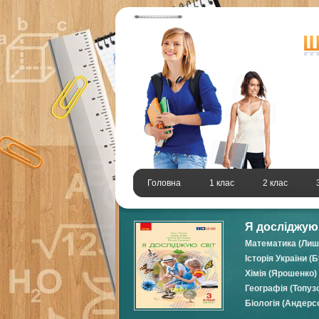
Головна
1 клас
2 клас
Я досліджую с
Математика (Лише
Історія України (
Хімія (Ярошенко)
Географія (Топуз
Біологія (Андерс