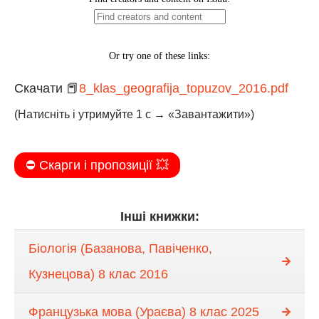
Скачати 📕
8_klas_geografija_topuzov_2016.pdf
(Натисніть і утримуйте 1 с → «Завантажити»)
⛔️ Скарги і пропозиції 💥
Інші книжки:
Біологія (Базанова, Павіченко,
Кузнецова) 8 клас 2016
Французька мова (Ураєва) 8 клас 2025