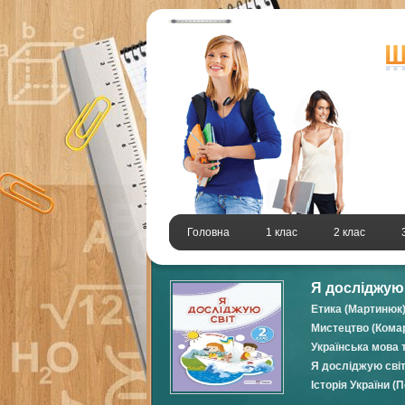
Головна
1 клас
2 клас
Я досліджую 
Етика (Мартинюк)
Мистецтво (Комар
Українська мова т
Я досліджую світ
Історія України (