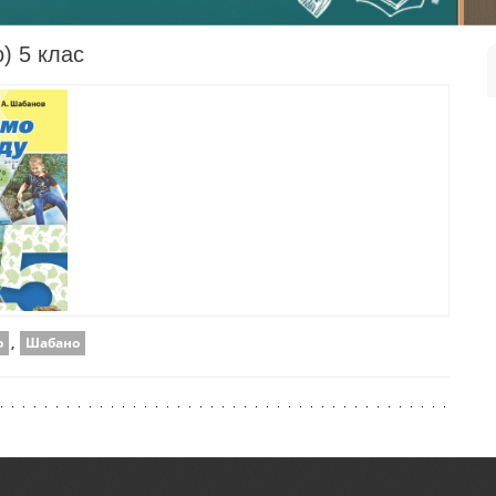
) 5 клас
о
,
Шабано