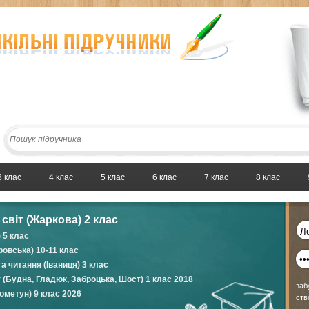
3 клас
4 клас
5 клас
6 клас
7 клас
8 клас
світ (Жаркова) 2 клас
 5 клас
овська) 10-11 клас
а читання (Іваниця) 3 клас
 (Будна, Гладюк, Заброцька, Шост) 1 клас 2018
заб
Пометун) 9 клас 2026
ств