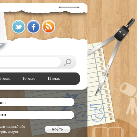
9 клас
10 клас
11 клас
ули пароль?
або
оріть акаунт!