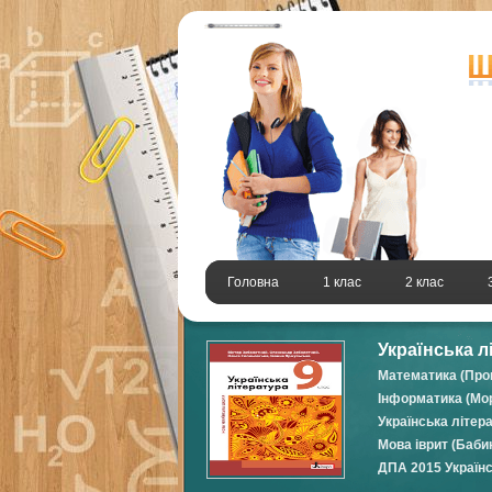
Головна
1 клас
2 клас
Українська л
Математика (Про
Інформатика (Мор
Українська літер
Мова іврит (Баби
ДПА 2015 Українс