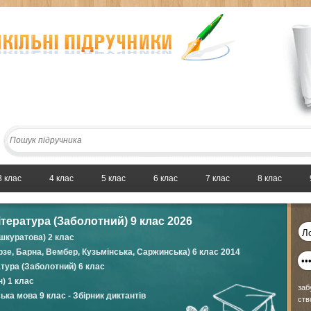
3 клас
4 клас
5 клас
6 клас
7 клас
8 клас
ітература (Заболотний) 9 клас 2026
шкуратова) 2 клас
зе, Барна, Вембер, Кузьмінська, Саржинська) 6 клас 2014
атура (Заболотний) 6 клас
н) 1 клас
заб
ька мова 9 клас - Збірник диктантів
ств