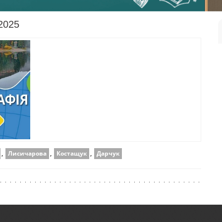
 2025
,
Лисичарова
,
Костащук
,
Дарчук