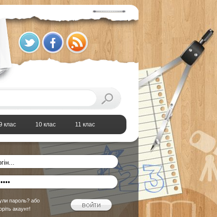
9 клас
10 клас
11 клас
ули пароль?
або
оріть акаунт!