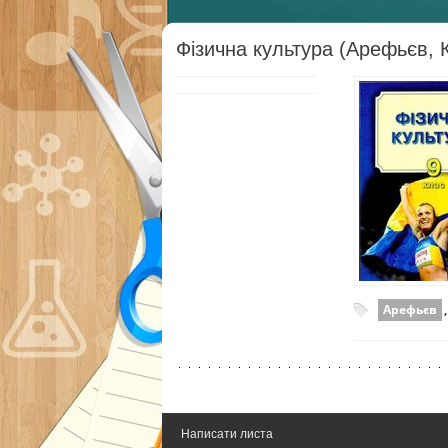
Фізична культура (Арефьєв, 
Арефьєв
Написати листа