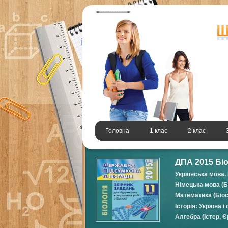
Головна
1 клас
2 клас
ДПА 2015 Біо
Українська мова. 
Німецька мова (Б
Математика (Біос
Історія: Україна 
Алгебра (Істер, Є