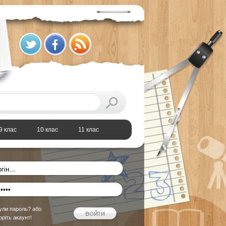
9 клас
10 клас
11 клас
ули пароль?
або
оріть акаунт!