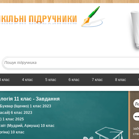
3 клас
4 клас
5 клас
6 клас
7 клас
8 клас
логія 11 клас - Завдання
Буквар (Іщенко) 1 клас 2023
асай) 6 клас 2023
) 1 клас 2025
і світ (Мудрий, Аркуша) 10 клас
заб
ргіна) 10 клас
ств