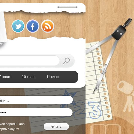
9 клас
10 клас
11 клас
ули пароль?
або
оріть акаунт!