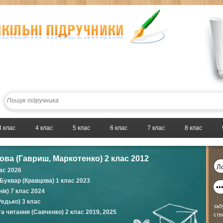
3 клас
4 клас
5 клас
6 клас
7 клас
8 клас
ова (Гавриш, Маркотенко) 2 клас 2012
лас 2026
 Буквар (Кравцова) 1 клас 2023
ік) 7 клас 2024
Редько) 3 клас
заб
та читання (Савченко) 2 клас 2019, 2025
ств