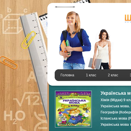
Головна
1 клас
2 клас
Українська м
Хімія (Мідак) 9 к
Українська мова.
Географія (Коберн
Іспанська мова (
Українська мова 