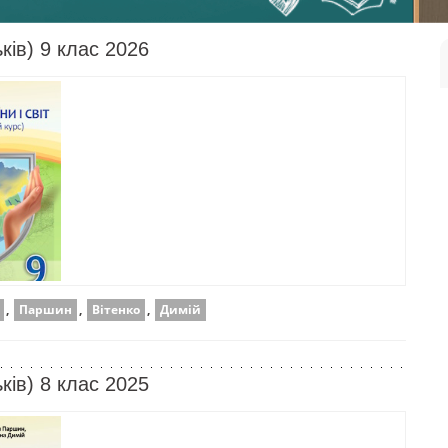
ьків) 9 клас 2026
,
Паршин
,
Вітенко
,
Димій
ьків) 8 клас 2025