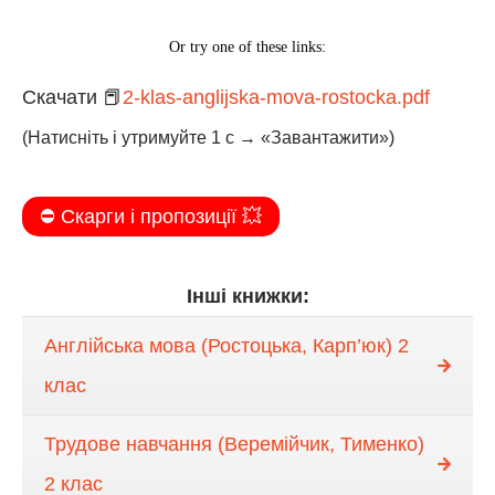
Скачати 📕
2-klas-anglijska-mova-rostocka.pdf
(Натисніть і утримуйте 1 с → «Завантажити»)
⛔️ Скарги і пропозиції 💥
Інші книжки:
Англійська мова (Ростоцька, Карп’юк) 2
клас
Трудове навчання (Веремійчик, Тименко)
2 клас