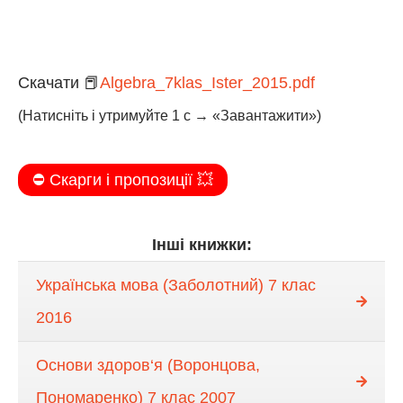
Скачати 📕
Algebra_7klas_Ister_2015.pdf
(Натисніть і утримуйте 1 с → «Завантажити»)
⛔️ Скарги і пропозиції 💥
Інші книжки:
Українська мова (Заболотний) 7 клас
2016
Основи здоров‘я (Воронцова,
Пономаренко) 7 клас 2007