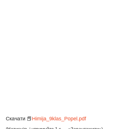
Скачати 📕
Himija_9klas_Popel.pdf