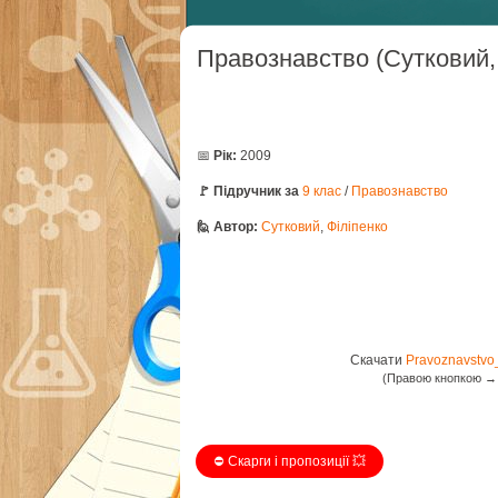
Правознавство (Сутковий, 
📅
Рік:
2009
🚩 Підручник за
9 клас
/
Правознавство
🙋 Автор:
Сутковий
,
Філіпенко
Скачати
Pravoznavstvo_
(Правою кнопкою → 
⛔️ Скарги і пропозиції 💥