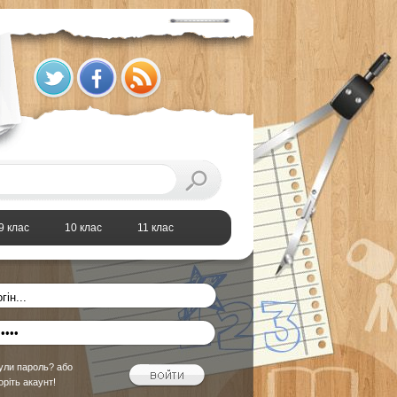
9 клас
10 клас
11 клас
ули пароль?
або
оріть акаунт!