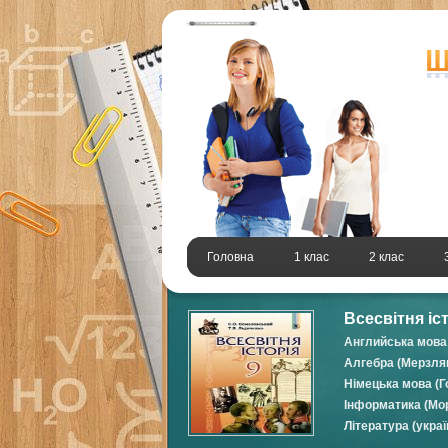
Головна
1 клас
2 клас
Всесвітня іс
Английська мова 
Алгебра (Мерзляк
Німецька мова (Г
Інформатика (Мор
Література (украї