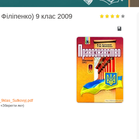
Філіпенко) 9 клас 2009
9klas_Sutkovyj.pdf
«Зберегти як»)