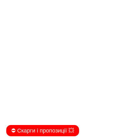
⛔️ Скарги і пропозиції 💥