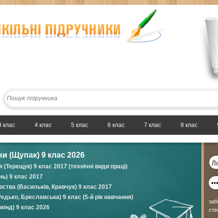
3 клас
4 клас
5 клас
6 клас
7 клас
8 клас
ни (Щупак) 9 клас 2026
(Терещук) 9 клас 2017 (технічні види праці)
нь) 9 клас 2017
ства (Васильків, Кравчук) 9 клас 2017
едько, Бреславська) 9 клас (5-й рік навчання)
заб
кінд) 9 клас 2026
ств