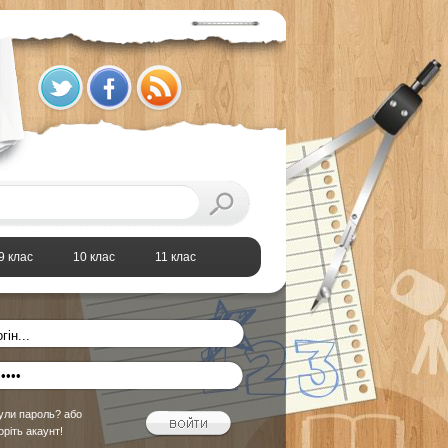
9 клас
10 клас
11 клас
ули пароль?
або
оріть акаунт!