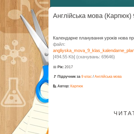
Англійська мова (Карпюк) 
Календарне планування уроків нова пр
файл:
angliyska_mova_9_klas_kalendarne_pla
[494.55 Kb] (cкачувань: 69646)
📅
Рік:
2017
🚩 Підручник за
9 клас
/
Англійська мова
🙋 Автор:
Карпюк
ЧИТАТ