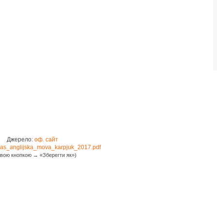
Джерело:
оф. сайт
las_anglijska_mova_karpjuk_2017.pdf
вою кнопкою → «Зберегти як»)