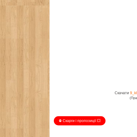
Скачати
9_k
(Пра
⛔️ Скарги і пропозиції 💥