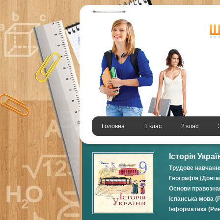
Головна
1 клас
2 клас
Історія Украї
Трудове навчання 
Географія (Довга
Основи правознав
Іспанська мова (Р
Інформатика (Рив