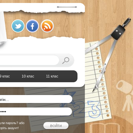
9 клас
10 клас
11 клас
ули пароль?
або
оріть акаунт!