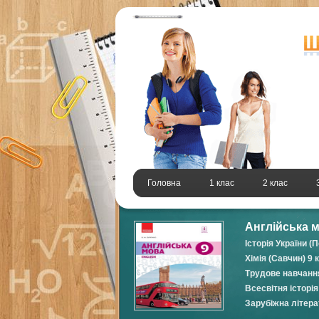
Головна
1 клас
2 клас
Англійська м
Історія України (
Хімія (Савчин) 9 
Трудове навчання 
Всесвітня історія
Зарубіжна літера