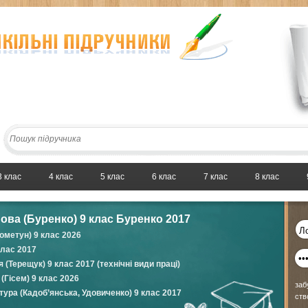
3 клас
4 клас
5 клас
6 клас
7 клас
8 клас
ова (Буренко) 9 клас Буренко 2017
Пометун) 9 клас 2026
клас 2017
(Терещук) 9 клас 2017 (технічні види праці)
 (Гісем) 9 клас 2026
заб
тура (Кадоб’янська, Удовиченко) 9 клас 2017
ств