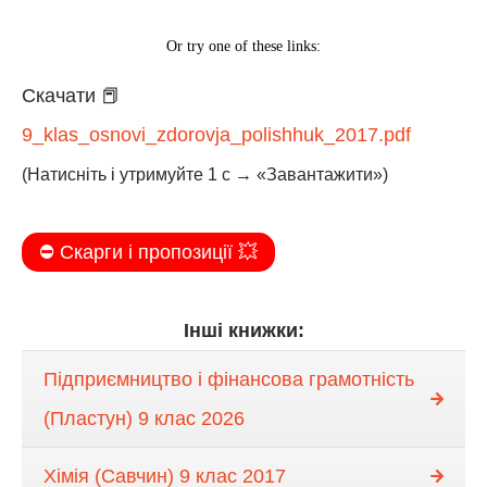
Скачати 📕
9_klas_osnovi_zdorovja_polishhuk_2017.pdf
(Натисніть і утримуйте 1 с → «Завантажити»)
⛔️ Скарги і пропозиції 💥
Інші книжки:
Підприємництво і фінансова грамотність
(Пластун) 9 клас 2026
Хімія (Савчин) 9 клас 2017