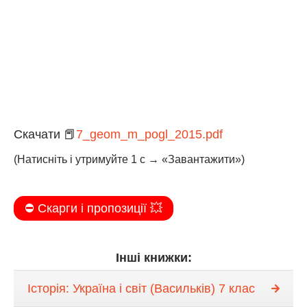
Скачати 📕
7_geom_m_pogl_2015.pdf
(Натисніть і утримуйте 1 с → «Завантажити»)
⛔️ Скарги і пропозиції 💥
Інші книжки:
Історія: Україна і світ (Васильків) 7 клас