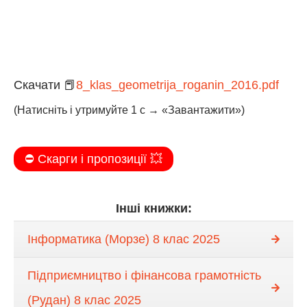
Скачати 📕
8_klas_geometrija_roganin_2016.pdf
(Натисніть і утримуйте 1 с → «Завантажити»)
⛔️ Скарги і пропозиції 💥
Інші книжки:
Інформатика (Морзе) 8 клас 2025
Підприємництво і фінансова грамотність
(Рудан) 8 клас 2025