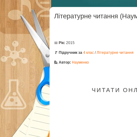
Літературне читання (Наум
📅
Рік:
2015
🚩 Підручник за
4 клас
/
Літературне читання
🙋 Автор:
Науменко
ЧИТАТИ ОНЛА