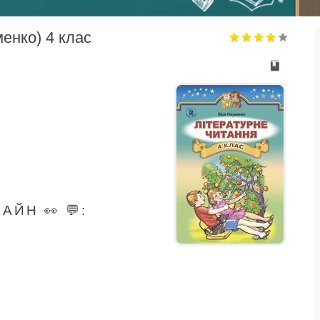
енко) 4 клас
ЙН 👀 💬: