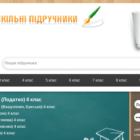
3 клас
4 клас
5 клас
6 клас
7 клас
8 клас
(Лодатко) 4 клас
 (Вашуленко, Єресько) 4 клас
зе) 4 клас
онова) 4 клас
нієнко) 4 клас
заб
) 4 клас
ств