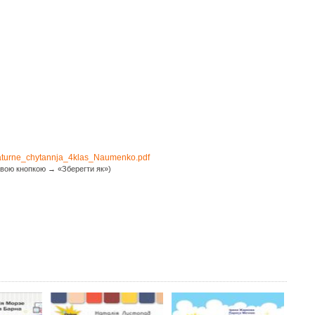
raturne_chytannja_4klas_Naumenko.pdf
вою кнопкою → «Зберегти як»)