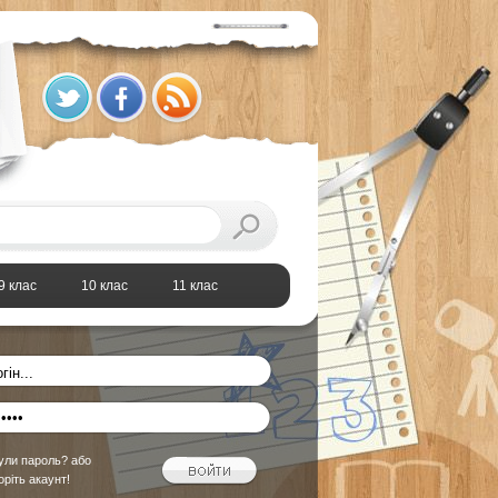
9 клас
10 клас
11 клас
ули пароль?
або
оріть акаунт!