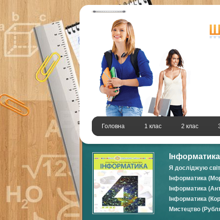
Головна
1 клас
2 клас
Інформатика 
Я досліджую світ
Інформатика (Мор
Інформатика (Ант
Інформатика (Кор
Мистецтво (Рубля