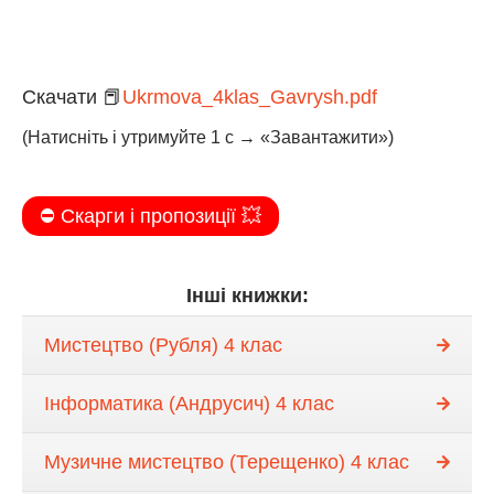
Скачати 📕
Ukrmova_4klas_Gavrysh.pdf
(Натисніть і утримуйте 1 с → «Завантажити»)
⛔️ Скарги і пропозиції 💥
Інші книжки:
Мистецтво (Рубля) 4 клас
Інформатика (Андрусич) 4 клас
Музичне мистецтво (Терещенко) 4 клас