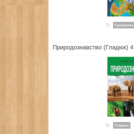
Грущинсь
Природознавство (Гладюк) 4
Гладюк