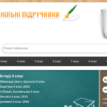
3 клас
4 клас
5 клас
6 клас
7 клас
8 клас
Істер) 4 клас
Кікінежді, Шост, Шульга) 4 клас
(Карп'юк) 4 клас 2004
 (Павич, Бучківська) 4 клас
(Несвіт) 4 клас 2015
заб
анович) 4 клас 2004
ств