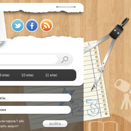
9 клас
10 клас
11 клас
ули пароль?
або
оріть акаунт!