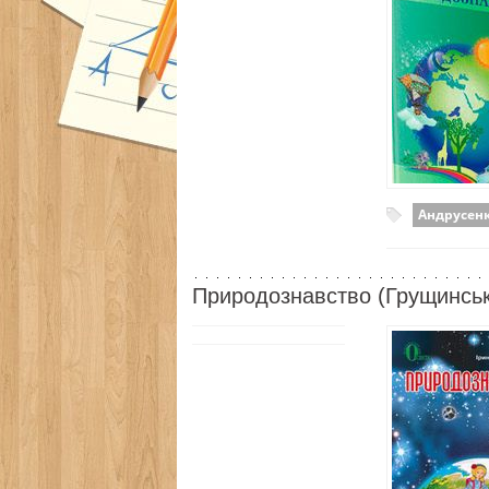
Андрусен
Природознавство (Грущинськ