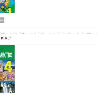
ка
 клас