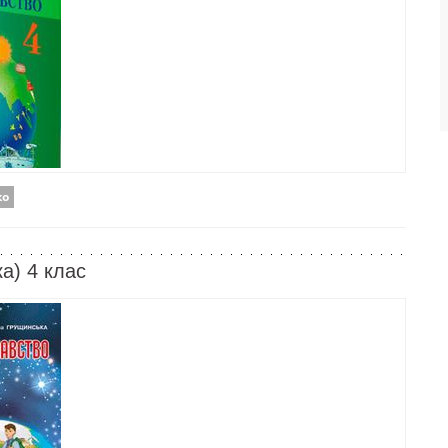
ко
а) 4 клас