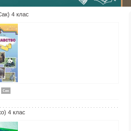
Сак) 4 клас
,
Сак
о) 4 клас