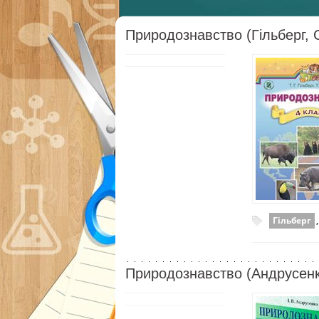
Природознавство (Гільберг, 
Гільберг
Природознавство (Андрусенк