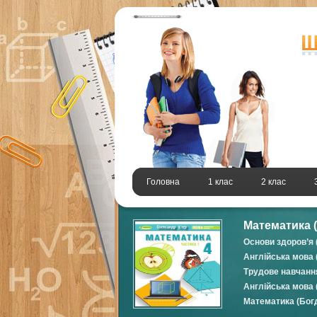
Головна
1 клас
2 клас
Математика (
Основи здоров’я (
Англійська мова 
Трудове навчання
Англійська мова 
Математика (Богд