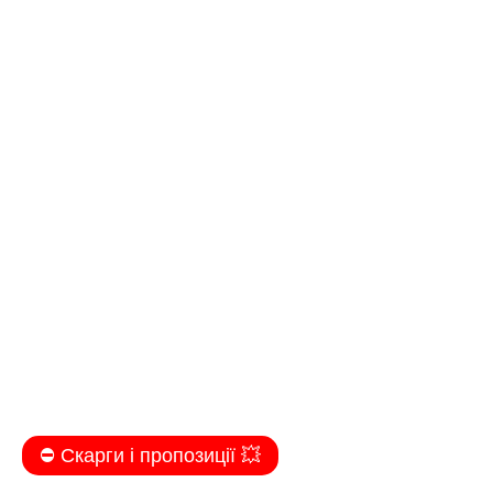
⛔️ Скарги і пропозиції 💥