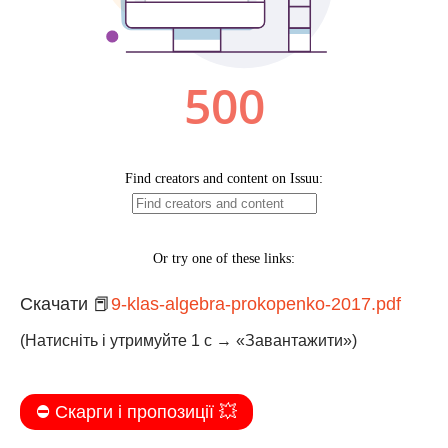
Скачати 📕
9-klas-algebra-prokopenko-2017.pdf
(Натисніть і утримуйте 1 с → «Завантажити»)
⛔️ Скарги і пропозиції 💥