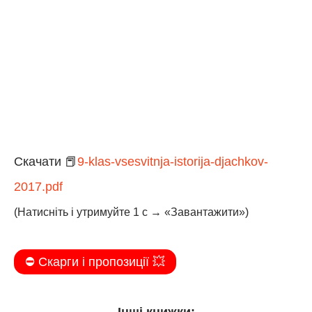
Скачати 📕
9-klas-vsesvitnja-istorija-djachkov-
2017.pdf
(Натисніть і утримуйте 1 с → «Завантажити»)
⛔️ Скарги і пропозиції 💥