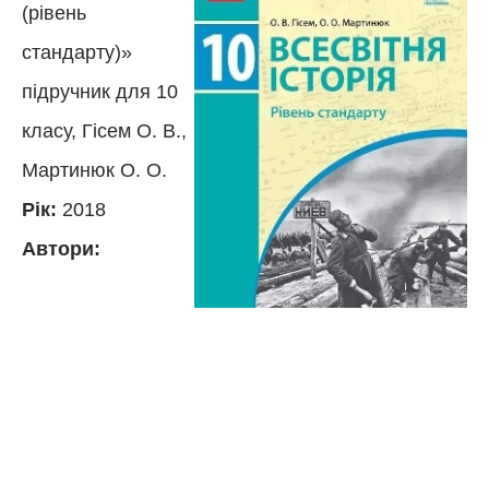
(рівень
стандарту)»
підручник для 10
класу, Гісем О. В.,
Мартинюк О. О.
Рік:
2018
Автори: