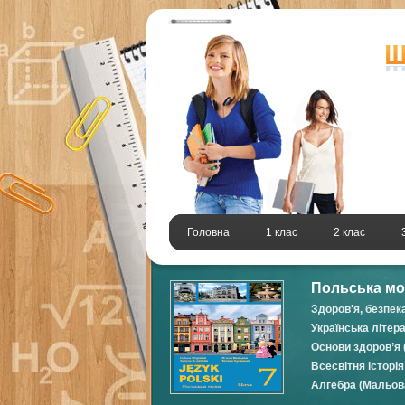
Головна
1 клас
2 клас
Польська мов
Здоров'я, безпек
Українська літер
Основи здоров’я 
Всесвітня історія
Алгебра (Мальова