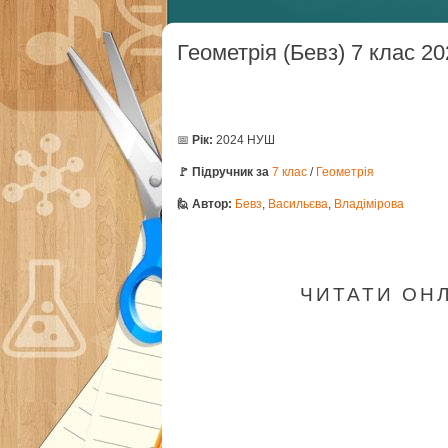
Геометрія (Бевз) 7 клас 2
📅
Рік:
2024 НУШ
🚩 Підручник за
7 клас
/
Геометрія
🙋 Автор:
Бевз
,
Васильєва
,
Владімірова
ЧИТАТИ ОНЛА