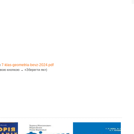
и
7-klas-geometria-bevz-2024.pdf
вою кнопкою → «Зберегти як»)