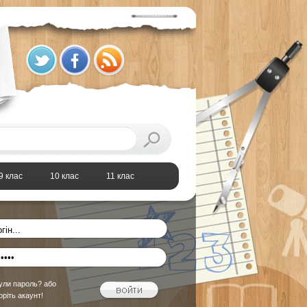
9 клас
10 клас
11 клас
ули пароль?
або
оріть акаунт!