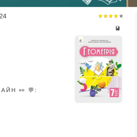
024
ЙН 👀 💬: