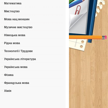
Математика
Мистецтво
Мова нац меншин
Музичне мистецтво
Німецька мова
Рідна мова
Технології / Трудове
Українська література
Українська мова
Фізика
Французька мова
Хімія