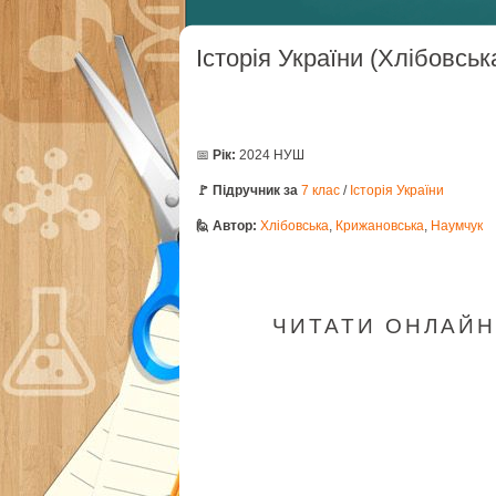
Історія України (Хлібовськ
📅
Рік:
2024 НУШ
🚩 Підручник за
7 клас
/
Історія України
🙋 Автор:
Хлібовська
,
Крижановська
,
Наумчук
ЧИТАТИ ОНЛАЙН 