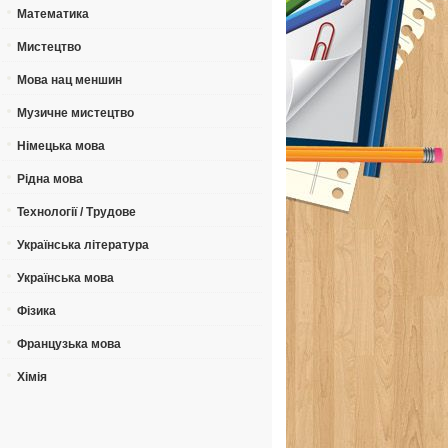
Математика
Мистецтво
Мова нац меншин
Музичне мистецтво
Німецька мова
Рідна мова
Технології / Трудове
Українська література
Українська мова
Фізика
Французька мова
Хімія