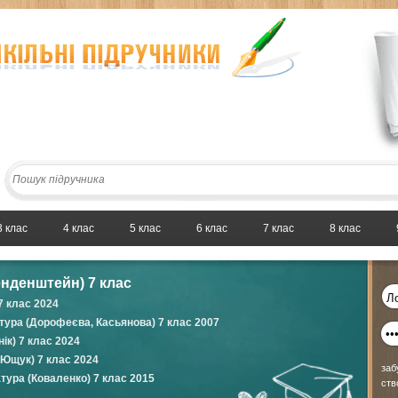
3 клас
4 клас
5 клас
6 клас
7 клас
8 клас
енденштейн) 7 клас
7 клас 2024
тура (Дорофеєва, Касьянова) 7 клас 2007
ік) 7 клас 2024
(Ющук) 7 клас 2024
заб
атура (Коваленко) 7 клас 2015
ств