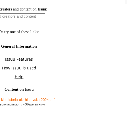
-klas-istoria-ukr-hlibovska-2024.pdf
вою кнопкою → «Зберегти як»)