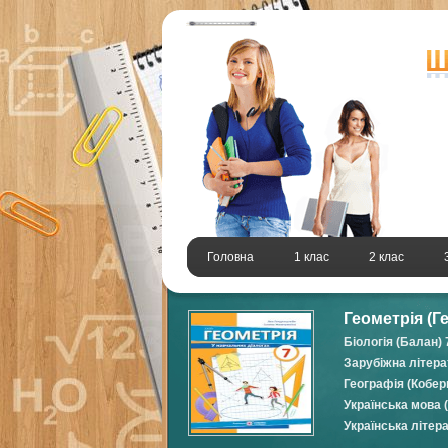
Головна
1 клас
2 клас
Геометрія (Г
Біологія (Балан) 
Зарубіжна літера
Географія (Коберн
Українська мова 
Українська літер