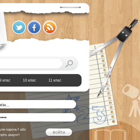
9 клас
10 клас
11 клас
ули пароль?
або
оріть акаунт!