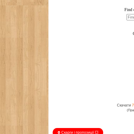
Скачати
7
(Пра
⛔️ Скарги і пропозиції 💥