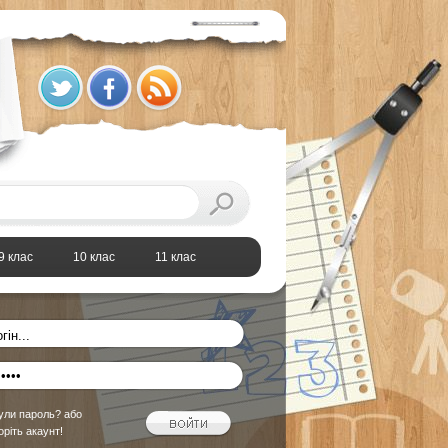
9 клас
10 клас
11 клас
ули пароль?
або
оріть акаунт!