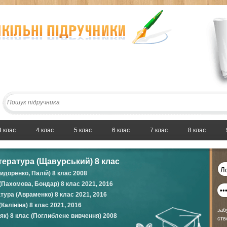
3 клас
4 клас
5 клас
6 клас
7 клас
8 клас
тература (Щавурський) 8 клас
идоренко, Палій) 8 клас 2008
(Пахомова, Бондар) 8 клас 2021, 2016
атура (Авраменко) 8 клас 2021, 2016
Калініна) 8 клас 2021, 2016
заб
як) 8 клас (Поглиблене вивчення) 2008
ств