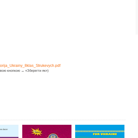
torija_Ukrainy_8klas_Strukevych.pdf
вою кнопкою → «Зберегти як»)