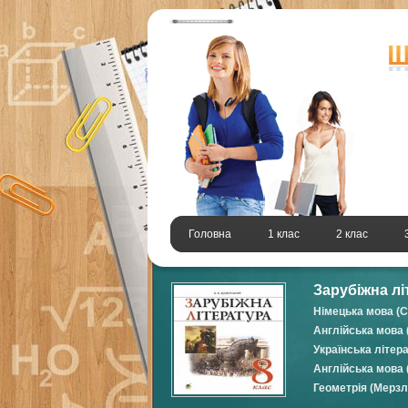
Головна
1 клас
2 клас
Зарубіжна лі
Німецька мова (С
Англійська мова 
Українська літер
Англійська мова (
Геометрія (Мерзл