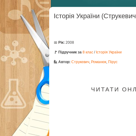
Історія України (Струкевич
📅
Рік:
2008
🚩 Підручник за
8 клас
/
Історія України
🙋 Автор:
Струкевич
,
Романюк
,
Пірус
ЧИТАТИ ОНЛА