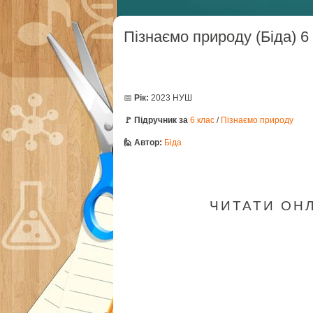
Пізнаємо природу (Біда) 6
📅
Рік:
2023 НУШ
🚩 Підручник за
6 клас
/
Пізнаємо природу
🙋 Автор:
Біда
ЧИТАТИ ОНЛА