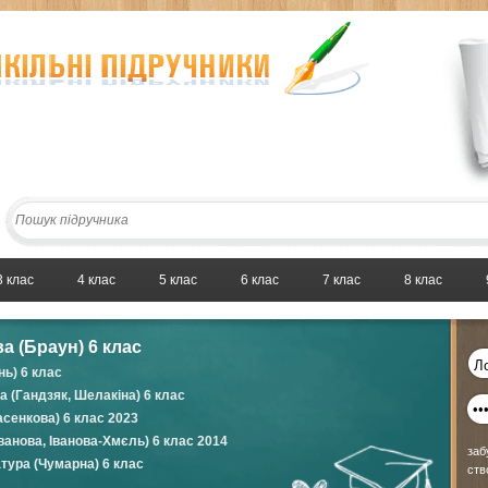
3 клас
4 клас
5 клас
6 клас
7 клас
8 клас
а (Браун) 6 клас
нь) 6 клас
 (Гандзяк, Шелакіна) 6 клас
сенкова) 6 клас 2023
ванова, Іванова-Хмєль) 6 клас 2014
заб
атура (Чумарна) 6 клас
ств