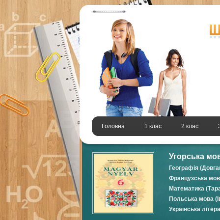
Головна
1 клас
2 клас
Угорська мов
Географія (Довга
Французська мова
Математика (Тара
Польська мова (І
Українська літер