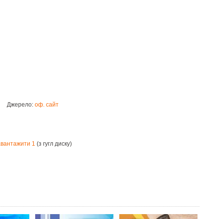
Джерело:
оф. сайт
авантажити 1
(з гугл диску)