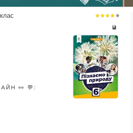
 клас
ЙН 👀 💬: