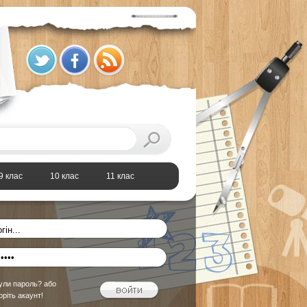
9 клас
10 клас
11 клас
ули пароль?
або
оріть акаунт!