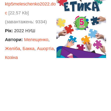
ktp5meleschenko2022.do
c
[22.57 Kb]
(завантажень: 9334)
Рік:
2022 НУШ
Автори:
Мелещенко
,
Желіба
,
Бакка
,
Ашортіа
,
Козіна