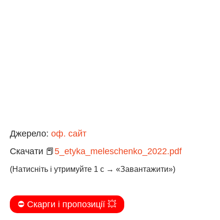
Джерело:
оф. сайт
Скачати 📕
5_etyka_meleschenko_2022.pdf
(Натисніть і утримуйте 1 с → «Завантажити»)
⛔️ Скарги і пропозиції 💥