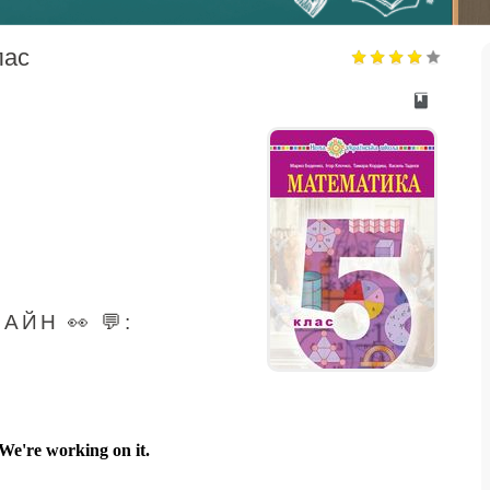
лас
ЙН 👀 💬: