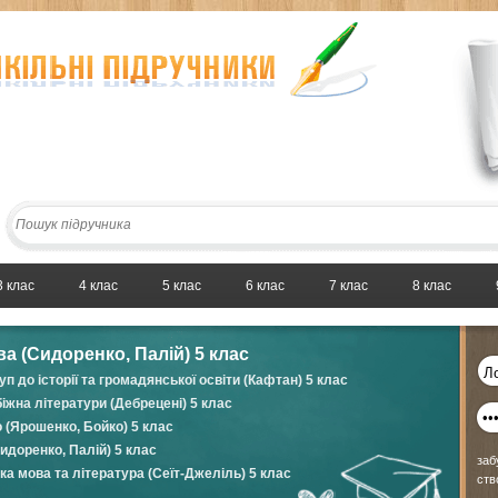
3 клас
4 клас
5 клас
6 клас
7 клас
8 клас
а (Сидоренко, Палій) 5 клас
ступ до історії та громадянської освіти (Кафтан) 5 клас
біжна літератури (Дебрецені) 5 клас
(Ярошенко, Бойко) 5 клас
идоренко, Палій) 5 клас
заб
а мова та література (Сеїт-Джеліль) 5 клас
ств