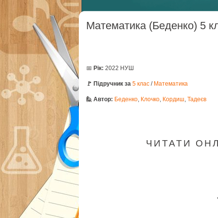
Математика (Беденко) 5 к
📅
Рік:
2022 НУШ
🚩 Підручник за
5 клас
/
Математика
🙋 Автор:
Беденко
,
Клочко
,
Кордиш
,
Тадеєв
ЧИТАТИ ОНЛА