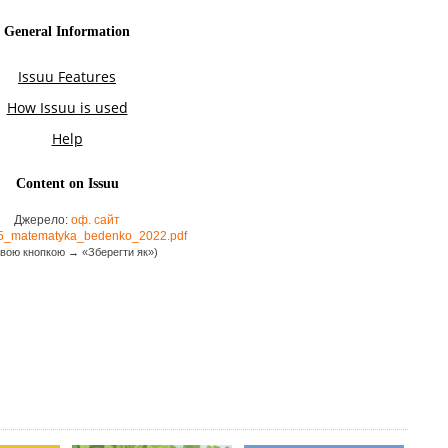
Джерело:
оф. сайт
5_matematyka_bedenko_2022.pdf
вою кнопкою → «Зберегти як»)