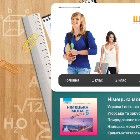
Головна
1 клас
2 клас
Німецька мов
Україна і світ: в
Угорська та зару
Природознавство 
Німецька мова (С
Кримськотатарськ