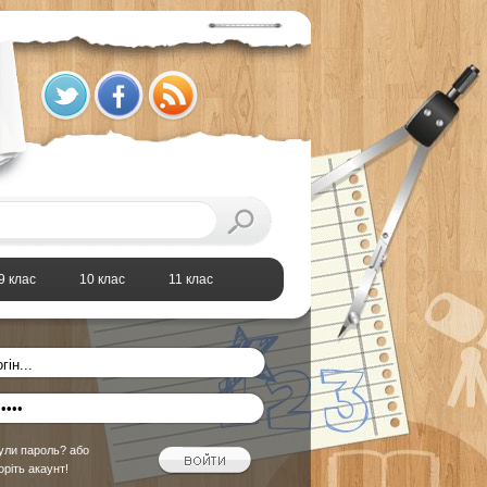
9 клас
10 клас
11 клас
ули пароль?
або
оріть акаунт!