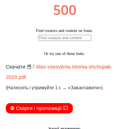
Скачати 📕
7-klas-vsesvitnia-istoriia-shchupak-
2020.pdf
(Натисніть і утримуйте 1 с → «Завантажити»)
⛔️ Скарги і пропозиції 💥