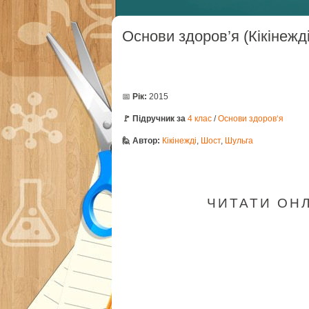
Основи здоров’я (Кікінежді
📅
Рік:
2015
🚩 Підручник за
4 клас
/
Основи здоров‘я
🙋 Автор:
Кікінежді
,
Шост
,
Шульга
ЧИТАТИ ОНЛА