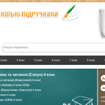
3 клас
4 клас
5 клас
6 клас
7 клас
8 клас
ова та читання (Сапун) 4 клас
та читання (Коваленко) 4 клас
а Лобова) 4 клас НУШ
 (Вашуленко, Єресько) 4 клас
нко) 4 клас
заб
ра, Бібік) 4 клас
ств