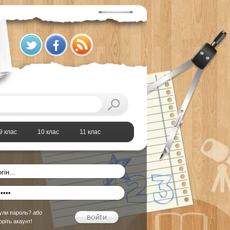
9 клас
10 клас
11 клас
ули пароль?
або
оріть акаунт!