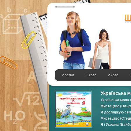
Головна
1 клас
2 клас
Українська м
Українська мова 
Мистецтво (Ольг
Я досліджую світ
Мистецтво (Стеце
Я і Україна (Байба