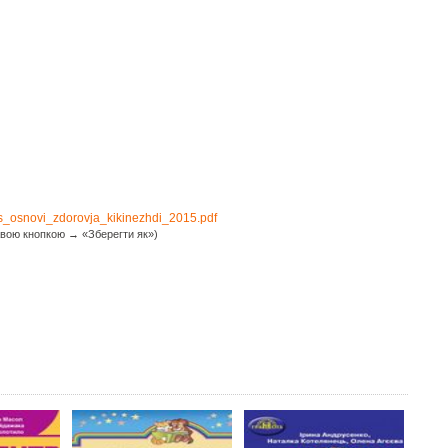
s_osnovi_zdorovja_kikinezhdi_2015.pdf
вою кнопкою → «Зберегти як»)