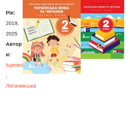
Рік:
2019,
2025
Автор
и:
Іщенко
,
Логачевська