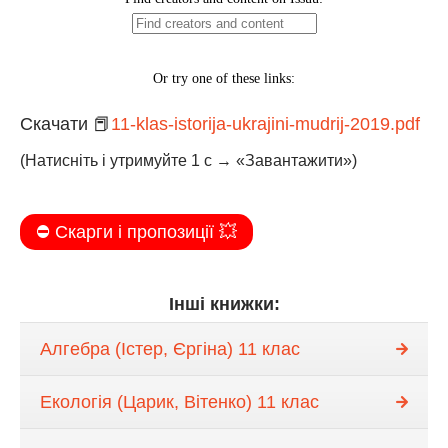
Скачати 📕
11-klas-istorija-ukrajini-mudrij-2019.pdf
(Натисніть і утримуйте 1 с → «Завантажити»)
⛔️ Скарги і пропозиції 💥
Інші книжки:
Алгебра (Істер, Єргіна) 11 клас
Екологія (Царик, Вітенко) 11 клас