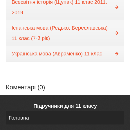
Всесвітня історія (Щупак) 11 клас 2011,
2019
Іспанська мова (Редько, Береславська)
11 клас (7-й рік)
Українська мова (Авраменко) 11 клас
Коментарі (0)
Підручники для 11 класу
Головна